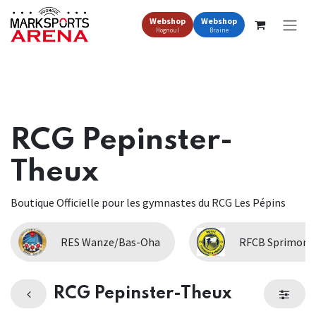
Se rendre au contenu
Webshop
Webshop
Hognoul
Braine
RCG Pepinster-
Theux
Boutique Officielle pour les gymnastes du RCG Les Pépins
RES Wanze/Bas-Oha
RFCB Sprimont
RCG Pepinster-Theux