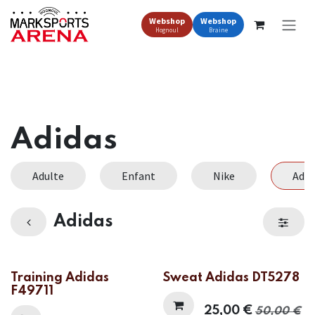
Se rendre au contenu
Webshop
Webshop
Hognoul
Braine
Adidas
Adulte
Enfant
Nike
Adid
Adidas
Training Adidas
Sweat Adidas DT5278
F49711
25,00
€
50,00
€