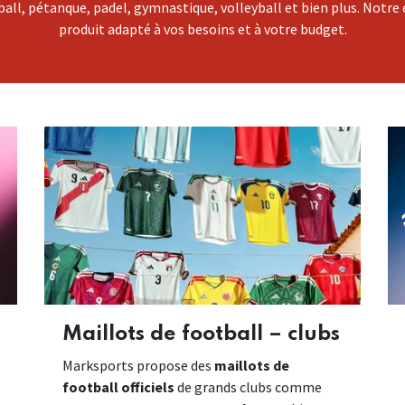
all, pétanque, padel, gymnastique, volleyball et bien plus. Notre
produit adapté à vos besoins et à votre budget.
Maillots de football – clubs
Marksports propose des
maillots de
football officiels
de grands clubs comme