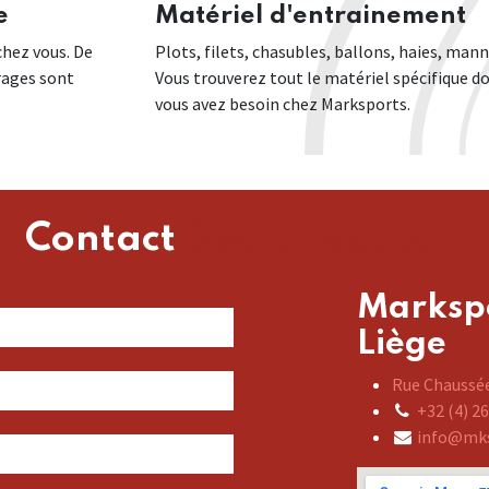
e
Matériel d'entrainement
chez vous. De
Plots, filets, chasubles, ballons, haies, mann
crages sont
Vous trouverez tout le matériel spécifique d
vous avez besoin chez Marksports.
Contact
Sport Football
Marksp
Liège
Rue Chaussée
+32 (4) 2
info@mk