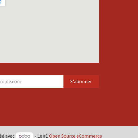
S'abonner
éé avec
- Le #1
Open Source eCommerce