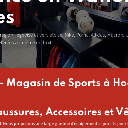
es
région liégeoise et verviétoise. Nike, Puma, Adidas, Macron, 
éférées au m​ême endroit.
– Magasin de Sports à Ho
ussures, Accessoires et V
 Nous proposons une large gamme d’équipements sportifs pour tou