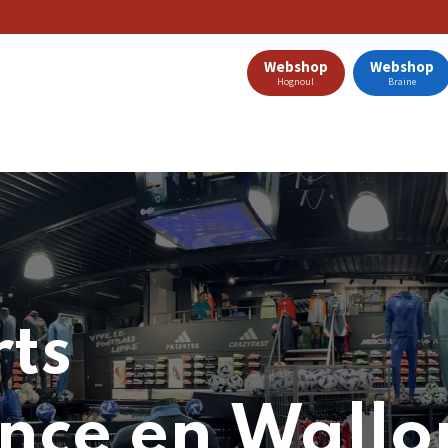
Webshop
Webshop
Hognoul
Braine
Clubs Partenaires
Nos Offres
Catalogue
Blog
rts
nce en Wallon