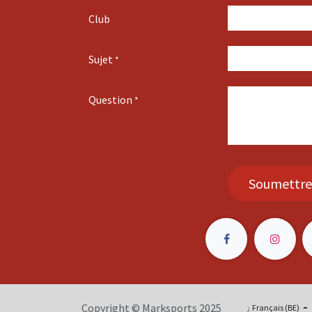
Club
Sujet
*
Question
*
Soumettre
Copyright © Marksports 2025
Français (BE)