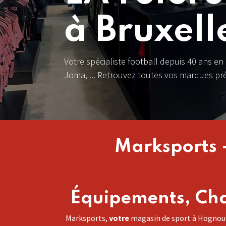
à Bruxell
Votre spécialiste football depuis 40 ans en 
Joma, ... Retrouvez t​outes vos marques pr
Marksports 
Équipements, Cha
Marksports,
votre
magasin de sport à Hognoul.