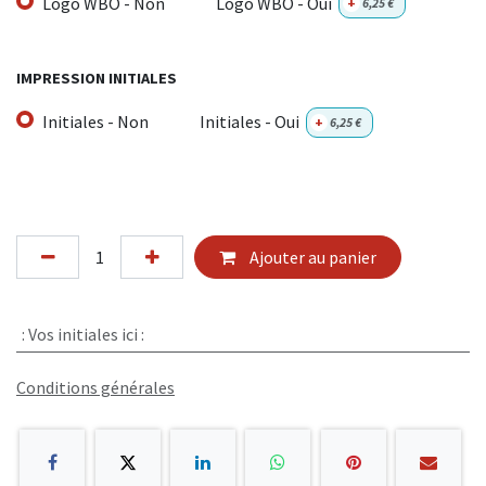
Logo WBO - Non
Logo WBO - Oui
+
6,25
€
IMPRESSION INITIALES
Initiales - Non
Initiales - Oui
+
6,25
€
Ajouter au panier
:
Vos initiales ici :
Conditions générales