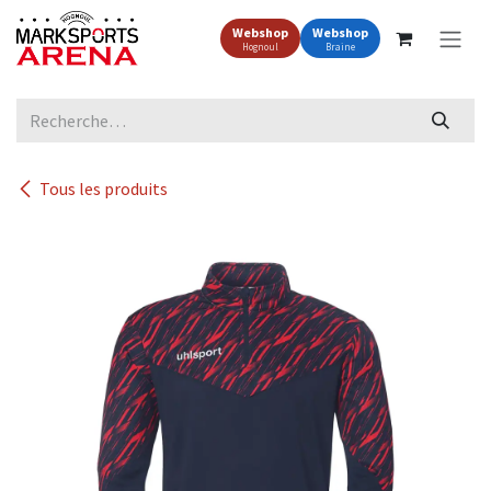
Se rendre au contenu
Webshop
Webshop
Hognoul
Braine
Tous les produits