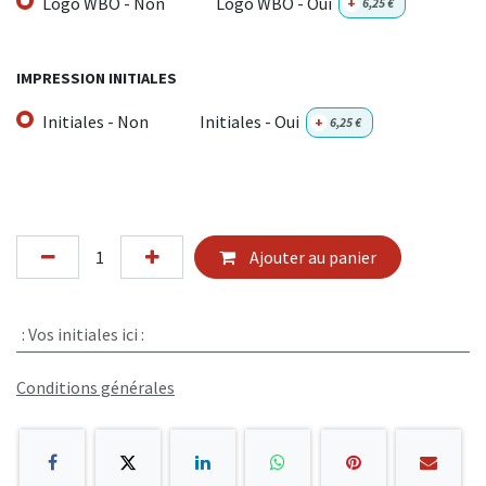
Logo WBO - Non
Logo WBO - Oui
+
6,25
€
IMPRESSION INITIALES
Initiales - Non
Initiales - Oui
+
6,25
€
Ajouter au panier
:
Vos initiales ici :
Conditions générales