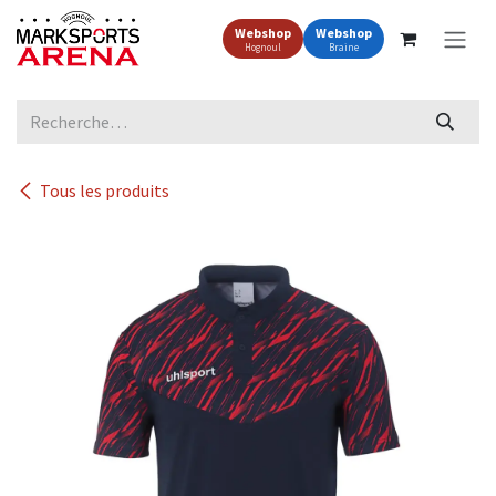
Se rendre au contenu
Webshop
Webshop
Hognoul
Braine
Tous les produits