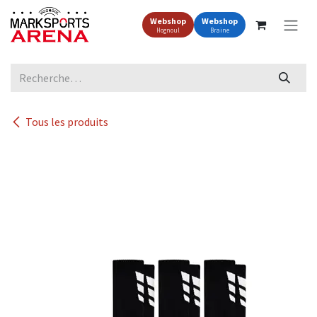
Se rendre au contenu
Webshop
Webshop
Hognoul
Braine
Tous les produits