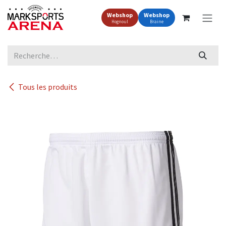
Se rendre au contenu
Webshop
Webshop
Hognoul
Braine
Tous les produits