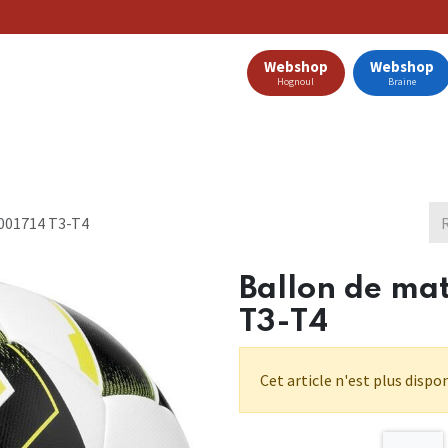
Webshop
Webshop
Hognoul
Braine
Clubs Partenaires
Nos Offres
Catalogue
Blog
1001714 T3-T4
Ballon de ma
T3-T4
Cet article n'est plus dispon