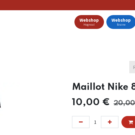
Webshop
Webshop
Hognoul
Braine
Clubs Partenaires
Nos Offres
Catalogue
Blog
Maillot Nike
10,00
€
20,00