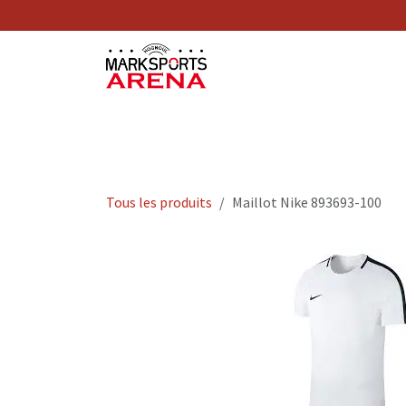
Se rendre au contenu
Nos Services
Tous les produits
Maillot Nike 893693-100