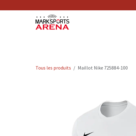
Se rendre au contenu
Nos Services
Tous les produits
Maillot Nike 725884-100