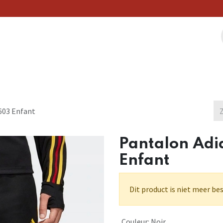
Clubs Partenaires
Nos Offres
Catalogue
Blog
603 Enfant
Pantalon Adi
Enfant
Dit product is niet meer be
Couleur
:
Noir