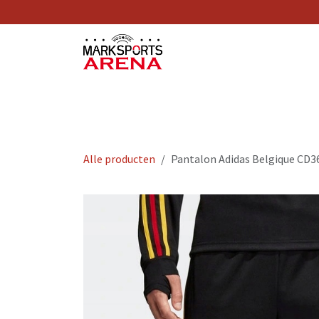
Overslaan naar inhoud
Nos Services
Alle producten
Pantalon Adidas Belgique CD3