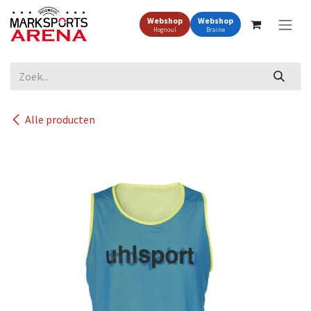
Overslaan naar inhoud
Webshop
Webshop
Hognoul
Braine
Alle producten